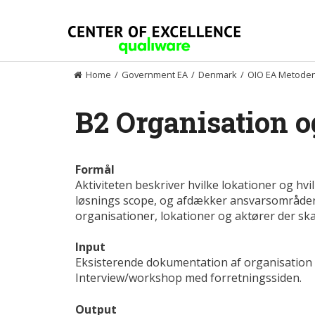
Skip
to
content
Home
/
Government EA
/
Denmark
/
OIO EA Metode
B2 Organisation o
Formål
Aktiviteten beskriver hvilke lokationer og hvil
løsnings scope, og afdækker ansvarsområder fo
organisationer, lokationer og aktører der sk
Input
Eksisterende dokumentation af organisation 
Interview/workshop med forretningssiden.
Output