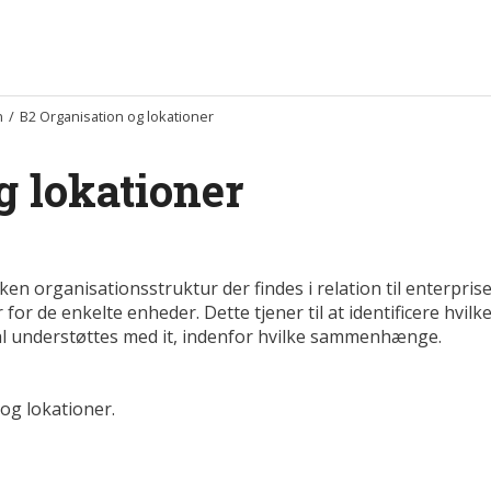
n
/
B2 Organisation og lokationer
g lokationer
ken organisationsstruktur der findes i relation til enterprise
r de enkelte enheder. Dette tjener til at identificere hvilk
al understøttes med it, indenfor hvilke sammenhænge.
og lokationer.