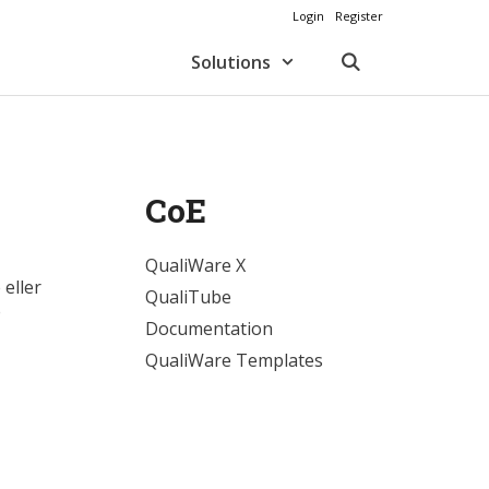
Login
Register
Solutions
CoE
QualiWare X
 eller
QualiTube
e
Documentation
QualiWare Templates