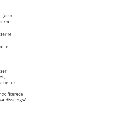
 (eller
onernes
sterne
kelte
ser.
er,
brug for
modificerede
bør disse også