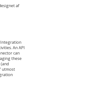
 designet af
 Integration
vities. An API
nnector can
aging these
 (and
of utmost
gration