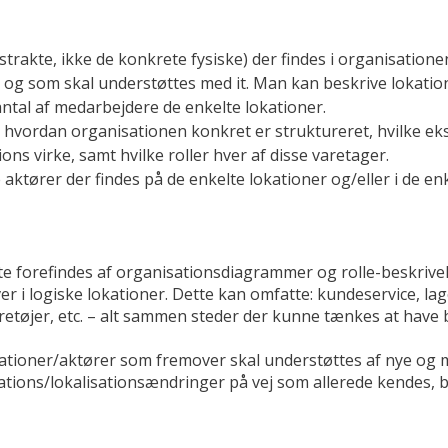
strakte, ikke de konkrete fysiske) der findes i organisationen
), og som skal understøttes med it. Man kan beskrive lokati
antal af medarbejdere de enkelte lokationer.
 hvordan organisationen konkret er struktureret, hvilke ek
ons virke, samt hvilke roller hver af disse varetager.
e aktører der findes på de enkelte lokationer og/eller i de en
e forefindes af organisationsdiagrammer og rolle-beskrivel
 i logiske lokationer. Dette kan omfatte: kundeservice, lag
retøjer, etc. – alt sammen steder der kunne tænkes at have 
tioner/aktører som fremover skal understøttes af nye og 
sations/lokalisationsændringer på vej som allerede kendes, 