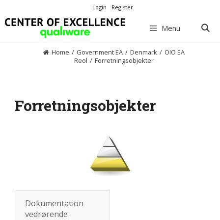
Skip
Login
Register
to
content
Menu
Home
/
Government EA
/
Denmark
/
OIO EA
Reol
/
Forretningsobjekter
Forretningsobjekter
Dokumentation
vedrørende