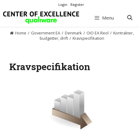
Skip
Login
Register
to
content
Menu
Home
/
Government EA
/
Denmark
/
OIO EA Reol
/
Kontrakter,
budgetter, drift
/
Kravspecifikation
Kravspecifikation